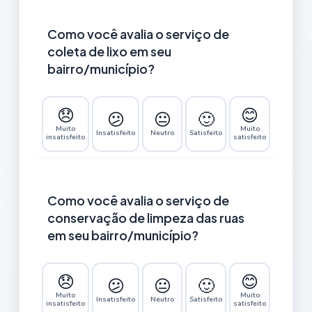
Como você avalia o serviço de
coleta de lixo em seu
bairro/município?
😞
😊
😕
😐
🙂
Muito
Muito
Insatisfeito
Neutro
Satisfeito
insatisfeito
satisfeito
Como você avalia o serviço de
conservação de limpeza das ruas
em seu bairro/município?
😞
😊
😕
😐
🙂
Muito
Muito
Insatisfeito
Neutro
Satisfeito
insatisfeito
satisfeito