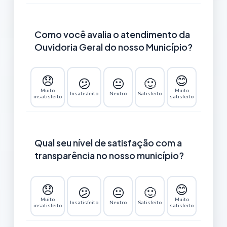
Como você avalia o atendimento da
Ouvidoria Geral do nosso Município?
😞
😊
😕
😐
🙂
Muito
Muito
Insatisfeito
Neutro
Satisfeito
insatisfeito
satisfeito
Qual seu nível de satisfação com a
transparência no nosso município?
😞
😊
😕
😐
🙂
Muito
Muito
Insatisfeito
Neutro
Satisfeito
insatisfeito
satisfeito