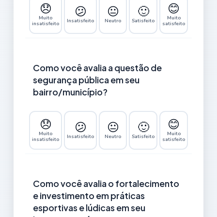
😞
😊
😕
😐
🙂
Muito
Muito
Insatisfeito
Neutro
Satisfeito
insatisfeito
satisfeito
Como você avalia a questão de
segurança pública em seu
bairro/município?
😞
😊
😕
😐
🙂
Muito
Muito
Insatisfeito
Neutro
Satisfeito
insatisfeito
satisfeito
Como você avalia o fortalecimento
e investimento em práticas
esportivas e lúdicas em seu