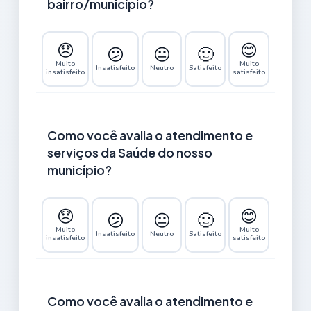
bairro/município?
😞
😊
😕
😐
🙂
Muito
Muito
Insatisfeito
Neutro
Satisfeito
insatisfeito
satisfeito
Como você avalia o atendimento e
serviços da Saúde do nosso
município?
😞
😊
😕
😐
🙂
Muito
Muito
Insatisfeito
Neutro
Satisfeito
insatisfeito
satisfeito
Como você avalia o atendimento e