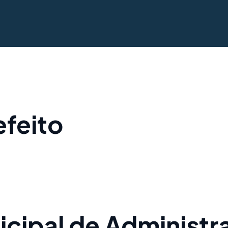
efeito
nicipal de Administr