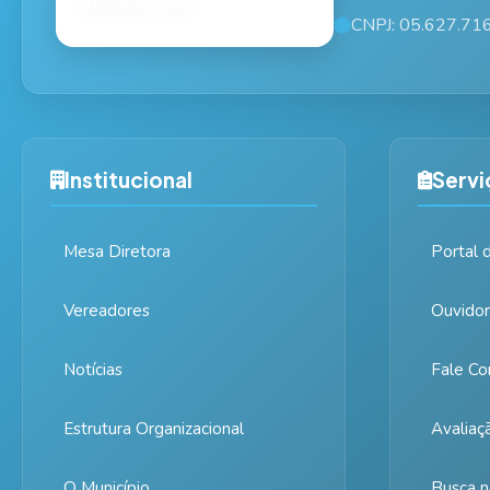
CNPJ: 05.627.71
Institucional
Servi
Mesa Diretora
Portal 
Vereadores
Ouvidor
Notícias
Fale Co
Estrutura Organizacional
Avaliaç
O Município
Busca n