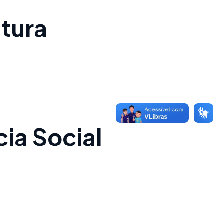
utura
cia Social