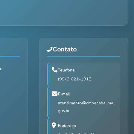
Contato
de
Telefone
(99) 3 621-1912
E-mail
atendimento@cmbacabal.ma.
gov.br
Endereço